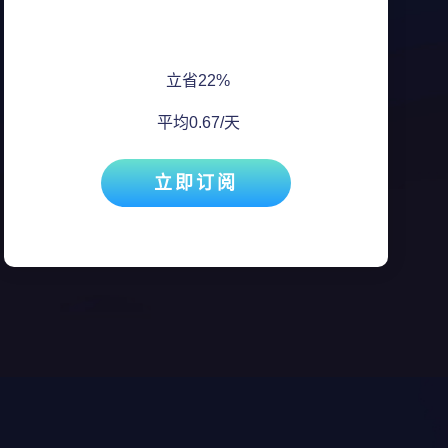
立省22%
平均0.67/天
立即订阅